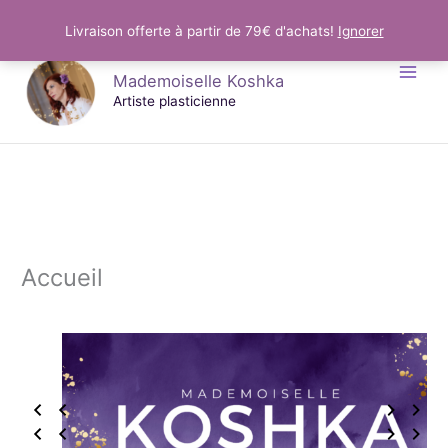
Aller
Livraison offerte à partir de 79€ d'achats!
Ignorer
au
Mademoiselle Koshka
contenu
Artiste plasticienne
Perfect Theme for Any Website
Lightning Fast & Easily Customizable
Accueil