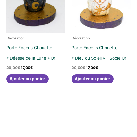
Décoration
Décoration
Porte Encens Chouette
Porte Encens Chouette
« Déesse de la Lune » Or
« Dieu du Soleil » – Socle Or
Le
Le
Le
Le
29,00
€
17,00
€
29,00
€
17,00
€
prix
prix
prix
prix
initial
actuel
initial
actuel
Ajouter au panier
Ajouter au panier
était :
est :
était :
est :
29,00€.
17,00€.
29,00€.
17,00€.