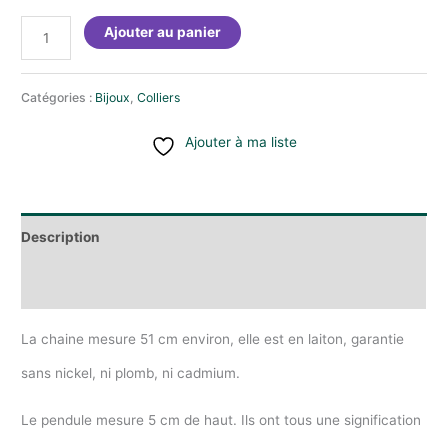
quantité
Ajouter au panier
de
Catégories :
Bijoux
,
Colliers
Collier
Pendule
Ajouter à ma liste
Fleurs
Séchées
-
Description
Crystal
Informations complémentaires
de
Roche
La chaine mesure 51 cm environ, elle est en laiton, garantie
&
sans nickel, ni plomb, ni cadmium.
Delphinium
Le pendule mesure 5 cm de haut. Ils ont tous une signification