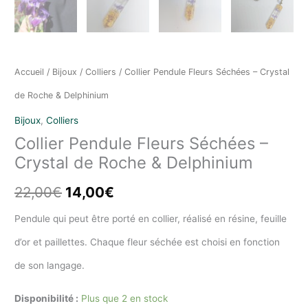
Accueil
/
Bijoux
/
Colliers
/ Collier Pendule Fleurs Séchées – Crystal
de Roche & Delphinium
Bijoux
,
Colliers
Collier Pendule Fleurs Séchées –
Crystal de Roche & Delphinium
Le
Le
22,00
€
14,00
€
prix
prix
Pendule qui peut être porté en collier, réalisé en résine, feuille
initial
actuel
d’or et paillettes. Chaque fleur séchée est choisi en fonction
était :
est :
de son langage.
22,00€.
14,00€.
Disponibilité :
Plus que 2 en stock