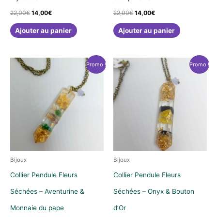
Le
Le
Le
Le
22,00
€
14,00
€
22,00
€
14,00
€
prix
prix
prix
prix
initial
actuel
initial
actuel
Ajouter au panier
Ajouter au panier
était :
est :
était :
est :
22,00€.
14,00€.
22,00€.
14,00€.
Promo !
Promo !
Bijoux
Bijoux
Collier Pendule Fleurs
Collier Pendule Fleurs
Séchées – Aventurine &
Séchées – Onyx & Bouton
Monnaie du pape
d’Or