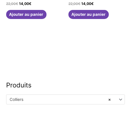
Le
Le
Le
Le
22,00
€
14,00
€
22,00
€
14,00
€
prix
prix
prix
prix
initial
actuel
initial
actuel
Ajouter au panier
Ajouter au panier
était :
est :
était :
est :
22,00€.
14,00€.
22,00€.
14,00€.
Produits
Colliers
×