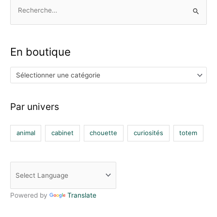
o
r
e
R
k
a
m
e
c
h
En boutique
e
r
Sélectionner une catégorie
c
h
Par univers
e
r
animal
cabinet
chouette
curiosités
totem
:
Powered by
Translate