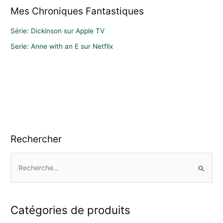
Mes Chroniques Fantastiques
Série: Dickinson sur Apple TV
Serie: Anne with an E sur Netflix
Rechercher
R
e
c
h
Catégories de produits
e