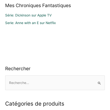
Mes Chroniques Fantastiques
Série: Dickinson sur Apple TV
Serie: Anne with an E sur Netflix
Rechercher
R
e
c
h
Catégories de produits
e