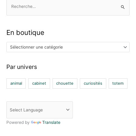
o
r
e
R
k
a
m
e
c
h
En boutique
e
r
Sélectionner une catégorie
c
h
Par univers
e
r
animal
cabinet
chouette
curiosités
totem
:
Powered by
Translate